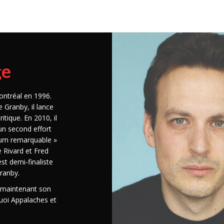
ge
ontréal en 1996.
 Granby, il lance
tique. En 2010, il
un second effort
lbum remarquable »
e Rivard et Fred
st demi-finaliste
Granby.
e maintenant son
uoi Appalaches et
es gaspésiennes.
ns Hochelaga. Une