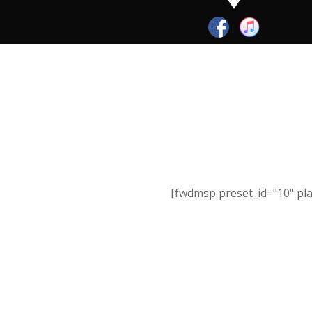
chaîne de montagnes bordée par la mer et un quar
légendaire ont fait qui je suis maintena
Jonathan Savage présente neuf pistes aux histoires
tantôt touchantes, jouant sur les mots et les do
seul un conteur d’expérience sait le fa
« Ce fut un grand chantier de construction, pour cer
années de dur labeur. Des heures à faire les cent p
Des nuits d’insomnies pour une mélodie. Pour d’a
heures d’écritures auront suffi, quelques jours 
corrections. Dans tous les cas, ce fut intense et
parfois monotone et frustrant, disons-le. C’est aussi
[fwdmsp preset_id="10" play