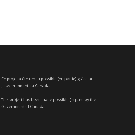
Ce projet a été rendu possible [en partie] grâce au
gouvernement du Canada.
This project has been made possible [in part] by the
Government of Canada.