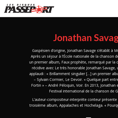
Jonathan Sava
Gaspésien d’origine, Jonathan Savage s’établit à M
Après un séjour à l’École nationale de la chanson de
un premier album, Faux prophète, remarqué par la cri
récidive avec Le très honorable Jonathan Savage, 
applaudi : « Brillamment singulier […] un premier a
– Sylvain Cormier, Le Devoir. « Quelque part entr
Fortin » – André Péloquin, Voir. En 2013, Jonathan e
Festival international de la chanson de 
L’auteur-compositeur-interprète conteur présent
troisième album, Appalaches et Hochelaga. « Pourq
Hochelaga? Parce que j’ai grandi dans les montagn
Parce que je suis devenu un homme à Montréal, da