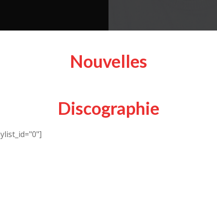
tier montréalais
nt. »
 tantôt amusantes,
ubles sens comme
Nouvelles
ire.
taines pièces, des
as pour une rime.
utres, quelques
Discographie
en comptant les
 passionnant…Et
 ça l’écriture. »
list_id="0"]