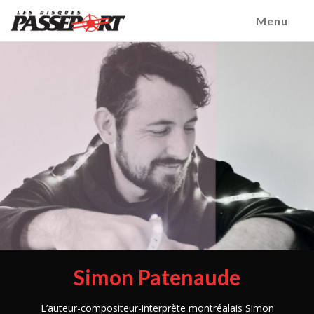
Menu
Simon Patenaude
L’auteur-compositeur-interprète montréalais Simon