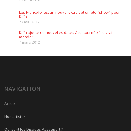
Les Francofolies, un nouvel extrait et un été "show" pour
Kaïn
23 mai 2012
Kaïn ajoute de nouvelles dates à sa tournée "Le vrai
monde"
7 mars 2012
NAVIGATION
Accueil
Nos artistes
Qui sont les Disques Passeport ?