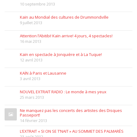
10 septembre 2013
Kaïn au Mondial des cultures de Drummondville
9 juillet 2013
Attention l’Abitibi! Kaïn arrive! 4 jours, 4 spectacles!
16 mai 2013
Kaïn en spectacle à Jonquière et à La Tuque!
12 avril 2013
KAÏN à Paris et Lausanne
3 avril 2013
NOUVEL EXTRAIT RADIO : Le monde à mes yeux
25 mars 2013
Ne manquez pas les concerts des artistes des Disques
Passeport!
14 février 2013
L’EXTRAIT « SI ON SE T’NAIT » AU SOMMET DES PALMARÈS
23 août 2012