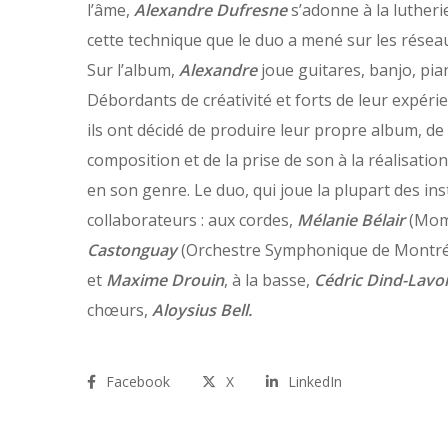
l’âme,
Alexandre Dufresne
s’adonne à la lutherie
cette technique que le duo a mené sur les rés
Sur l’album,
Alexandre
joue guitares, banjo, pian
Débordants de créativité et forts de leur expéri
ils ont décidé de produire leur propre album, de 
composition et de la prise de son à la réalisation.
en son genre. Le duo, qui joue la plupart des in
collaborateurs : aux cordes,
Mélanie Bélair
(Momm
Castonguay
(Orchestre Symphonique de Montréal
et
Maxime Drouin
, à la basse,
Cédric Dind-Lavo
chœurs,
Aloysius Bell.
Facebook
X
LinkedIn