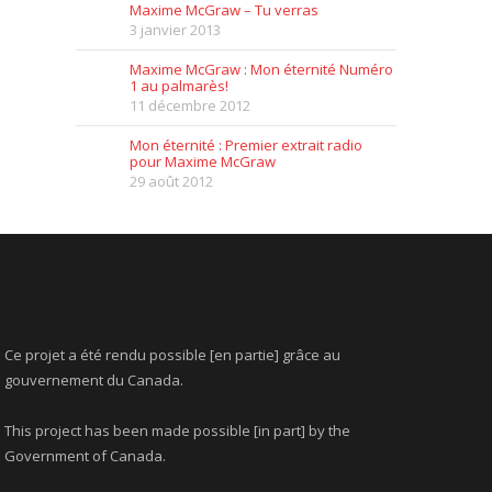
Maxime McGraw – Tu verras
3 janvier 2013
Maxime McGraw : Mon éternité Numéro
1 au palmarès!
11 décembre 2012
Mon éternité : Premier extrait radio
pour Maxime McGraw
29 août 2012
Ce projet a été rendu possible [en partie] grâce au
gouvernement du Canada.
This project has been made possible [in part] by the
Government of Canada.