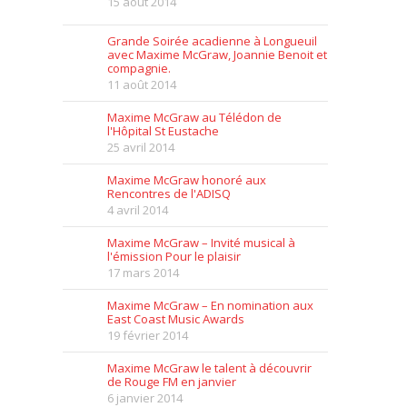
15 août 2014
Grande Soirée acadienne à Longueuil
avec Maxime McGraw, Joannie Benoit et
compagnie.
11 août 2014
Maxime McGraw au Télédon de
l'Hôpital St Eustache
25 avril 2014
Maxime McGraw honoré aux
Rencontres de l'ADISQ
4 avril 2014
Maxime McGraw – Invité musical à
l'émission Pour le plaisir
17 mars 2014
Maxime McGraw – En nomination aux
East Coast Music Awards
19 février 2014
Maxime McGraw le talent à découvrir
de Rouge FM en janvier
6 janvier 2014