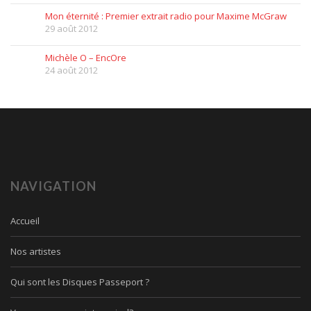
Mon éternité : Premier extrait radio pour Maxime McGraw
29 août 2012
Michèle O – EncOre
24 août 2012
NAVIGATION
Accueil
Nos artistes
Qui sont les Disques Passeport ?