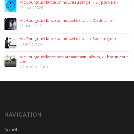
Mic Bourgouin lance un nouveau single, « Si j’pouvais »
13 mars 2026
Mic Bourgouin lance un nouvel extrait, « On décolle »
25 avril 2025
Mic Bourgouin lance un nouvel extrait, « Sans regret »
30 août 2024
Mic Bourgouin lance son premier mini-album, « Chacun pour
soi »
27 octobre 2023
NAVIGATION
Accueil