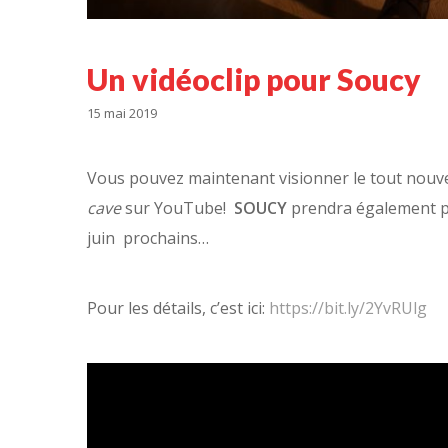
Un vidéoclip pour Soucy
15 mai 2019
Vous pouvez maintenant visionner le tout nouv
cave
sur YouTube!
SOUCY
prendra également pa
juin prochains…
Pour les détails, c’est ici:
https://bit.ly/2YvRUlg