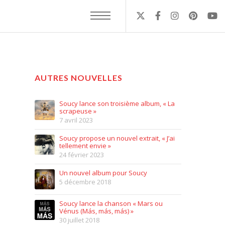
AUTRES NOUVELLES
Soucy lance son troisième album, « La
scrapeuse »
7 avril 2023
Soucy propose un nouvel extrait, « J’ai
tellement envie »
24 février 2023
Un nouvel album pour Soucy
5 décembre 2018
Soucy lance la chanson « Mars ou
Vénus (Más, más, más) »
30 juillet 2018