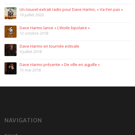
Un nouvel extrait radio pour Dave Harmo, « Va-t’en pas »
10 juillet 2020
Dave Harmo lance « L’étoile bipolaire »
12 octobre 2018
Dave Harmo en tournée estivale
9 juillet 2018
Dave Harmo présente « De ville en aiguille »
15 mai 2018
NAVIGATION