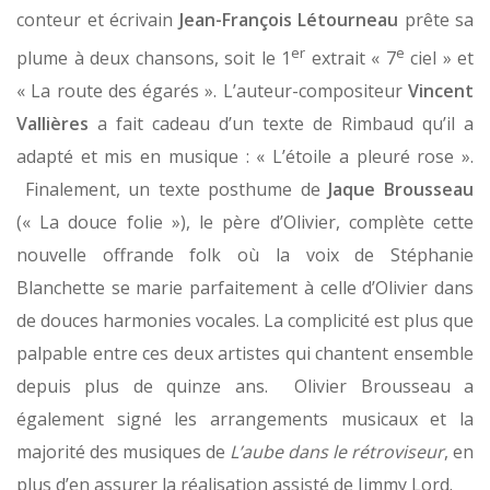
conteur et écrivain
Jean-François Létourneau
prête sa
er
e
plume à deux chansons, soit le 1
extrait « 7
ciel » et
« La route des égarés ». L’auteur-compositeur
Vincent
Vallières
a fait cadeau d’un texte de Rimbaud qu’il a
adapté et mis en musique : « L’étoile a pleuré rose ».
Finalement, un texte posthume de
Jaque Brousseau
(« La douce folie »), le père d’Olivier, complète cette
nouvelle offrande folk où la voix de Stéphanie
Blanchette se marie parfaitement à celle d’Olivier dans
de douces harmonies vocales. La complicité est plus que
palpable entre ces deux artistes qui chantent ensemble
depuis plus de quinze ans. Olivier Brousseau a
également signé les arrangements musicaux et la
majorité des musiques de
L’aube dans le rétroviseur
, en
plus d’en assurer la réalisation assisté de Jimmy Lord.