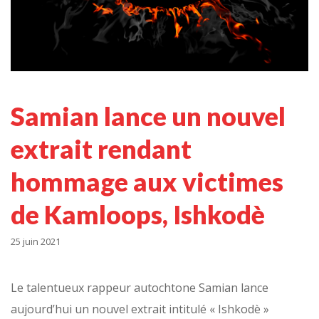
Samian lance un nouvel
extrait rendant
hommage aux victimes
de Kamloops, Ishkodè
25 juin 2021
Le talentueux rappeur autochtone Samian lance
aujourd’hui un nouvel extrait intitulé « Ishkodè »