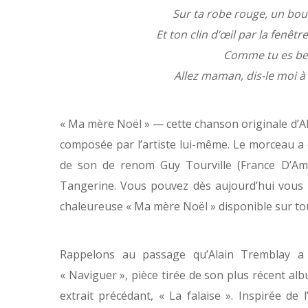
Sur ta robe rouge, un bout
Et ton clin d’œil par la fenêt
Comme tu es bel
Allez maman, dis-le moi à l
« Ma mère Noël » — cette chanson originale d’Al
composée par l’artiste lui-même. Le morceau a é
de son de renom Guy Tourville (France D’Amo
Tangerine. Vous pouvez dès aujourd’hui vous l
chaleureuse « Ma mère Noël » disponible sur to
Rappelons au passage qu’Alain Tremblay a 
« Naviguer », pièce tirée de son plus récent al
extrait précédant, « La falaise ». Inspirée de l