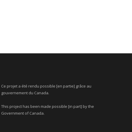
Ce projet a été rendu possible [en partie] grâce au
gouvernement du Canada.
This project has been made possible [in part] by the
Government of Canada.