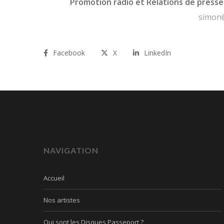
Promotion radio et Relations de presse
simon
Facebook
X
LinkedIn
NAVIGATION
Accueil
Nos artistes
Qui sont les Disques Passeport ?