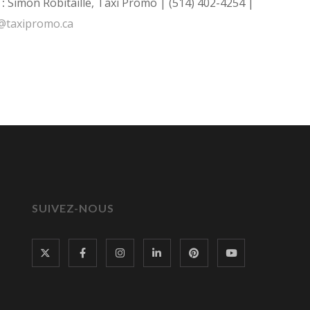
 :
Simon Robitaille, Taxi Promo | (514) 402-4254 |
@taxipromo.ca
SUIVEZ-NOUS