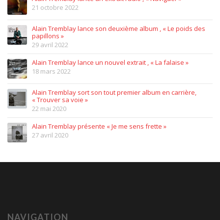
21 octobre 2022
Alain Tremblay lance son deuxième album , « Le poids des
papillons »
29 avril 2022
Alain Tremblay lance un nouvel extrait , « La falaise »
18 mars 2022
Alain Tremblay sort son tout premier album en carrière,
« Trouver sa voie »
22 mai 2020
Alain Tremblay présente « Je me sens frette »
27 avril 2020
NAVIGATION