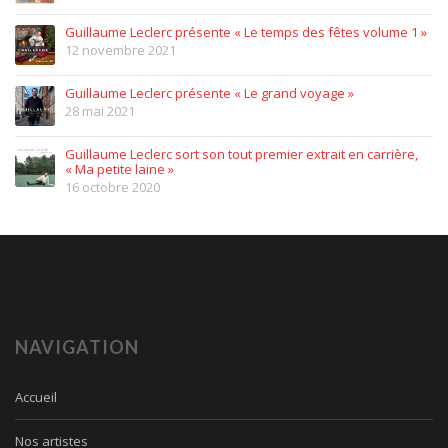
Guillaume Leclerc présente « Le temps des fêtes volume 1 »
12 novembre 2021
Guillaume Leclerc présente « Le grand voyage »
28 mai 2021
Guillaume Leclerc sort son tout premier extrait en carrière,
« Ma petite laine »
16 octobre 2020
NAVIGATION
Accueil
Nos artistes