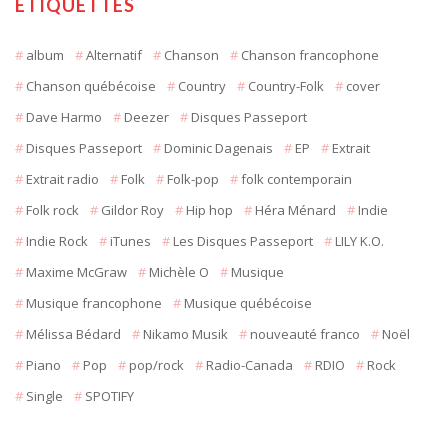
ÉTIQUETTES
album
Alternatif
Chanson
Chanson francophone
Chanson québécoise
Country
Country-Folk
cover
Dave Harmo
Deezer
Disques Passeport
Disques Passeport
Dominic Dagenais
EP
Extrait
Extrait radio
Folk
Folk-pop
folk contemporain
Folk rock
Gildor Roy
Hip hop
Héra Ménard
Indie
Indie Rock
iTunes
Les Disques Passeport
LILY K.O.
Maxime McGraw
Michèle O
Musique
Musique francophone
Musique québécoise
Mélissa Bédard
Nikamo Musik
nouveauté franco
Noël
Piano
Pop
pop/rock
Radio-Canada
RDIO
Rock
Single
SPOTIFY