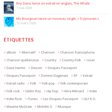
Roy Davis lance un extrait en anglais, The Whale
1 mai 2026
Mic Bourgouin lance un nouveau single, « Si j’pouvais »
13 mars 2026
ÉTIQUETTES
album
Alternatif
Chanson
Chanson francophone
Chanson québécoise
Country
Country-Folk
cover
Dave Harmo
Deezer
Disques Passeport
Disques Passeport
Dominic Dagenais
EP
Extrait
Extrait radio
Folk
Folk-pop
folk contemporain
Folk rock
Gildor Roy
Hip hop
Héra Ménard
Indie
Indie Rock
iTunes
Les Disques Passeport
LILY K.O.
Maxime McGraw
Michèle O
Musique