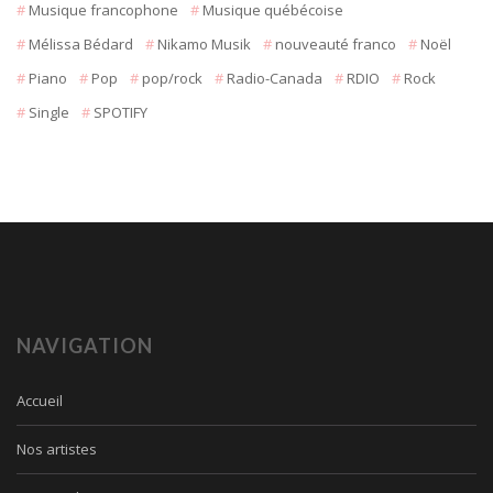
Musique francophone
Musique québécoise
Mélissa Bédard
Nikamo Musik
nouveauté franco
Noël
Piano
Pop
pop/rock
Radio-Canada
RDIO
Rock
Single
SPOTIFY
NAVIGATION
Accueil
Nos artistes