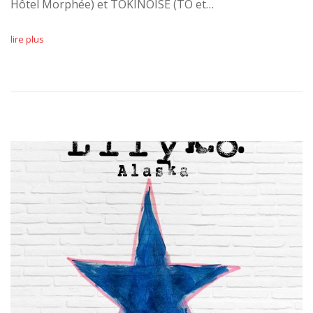
Hôtel Morphée) et TŌKINOISE (TŌ et…
lire plus