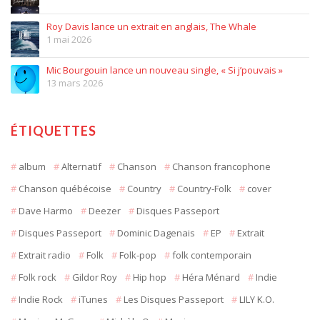
Roy Davis lance un extrait en anglais, The Whale
1 mai 2026
Mic Bourgouin lance un nouveau single, « Si j’pouvais »
13 mars 2026
ÉTIQUETTES
album
Alternatif
Chanson
Chanson francophone
Chanson québécoise
Country
Country-Folk
cover
Dave Harmo
Deezer
Disques Passeport
Disques Passeport
Dominic Dagenais
EP
Extrait
Extrait radio
Folk
Folk-pop
folk contemporain
Folk rock
Gildor Roy
Hip hop
Héra Ménard
Indie
Indie Rock
iTunes
Les Disques Passeport
LILY K.O.