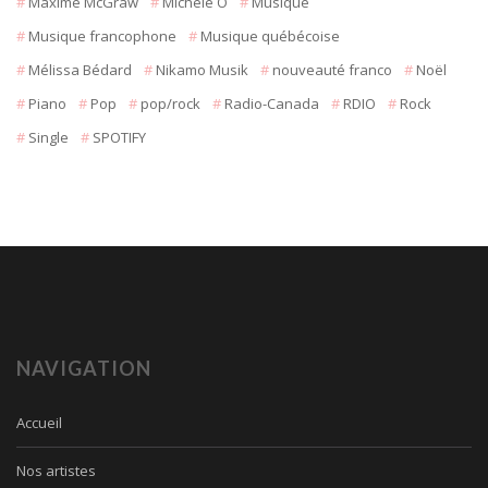
Maxime McGraw
Michèle O
Musique
Musique francophone
Musique québécoise
Mélissa Bédard
Nikamo Musik
nouveauté franco
Noël
Piano
Pop
pop/rock
Radio-Canada
RDIO
Rock
Single
SPOTIFY
NAVIGATION
Accueil
Nos artistes