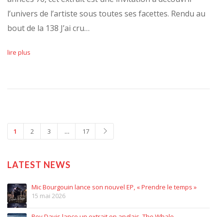
l’univers de l’artiste sous toutes ses facettes. Rendu au
bout de la 138 J’ai cru…
lire plus
1
2
3
…
17
LATEST NEWS
Mic Bourgouin lance son nouvel EP, « Prendre le temps »
15 mai 2026
Roy Davis lance un extrait en anglais, The Whale