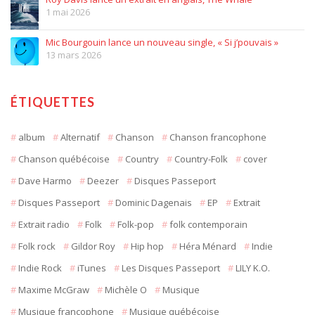
1 mai 2026
Mic Bourgouin lance un nouveau single, « Si j’pouvais »
13 mars 2026
ÉTIQUETTES
album
Alternatif
Chanson
Chanson francophone
Chanson québécoise
Country
Country-Folk
cover
Dave Harmo
Deezer
Disques Passeport
Disques Passeport
Dominic Dagenais
EP
Extrait
Extrait radio
Folk
Folk-pop
folk contemporain
Folk rock
Gildor Roy
Hip hop
Héra Ménard
Indie
Indie Rock
iTunes
Les Disques Passeport
LILY K.O.
Maxime McGraw
Michèle O
Musique
Musique francophone
Musique québécoise