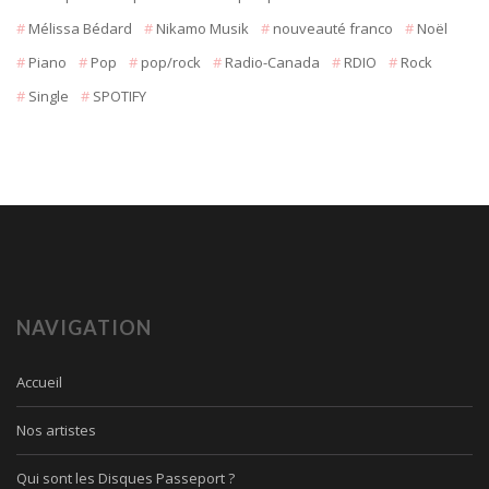
Mélissa Bédard
Nikamo Musik
nouveauté franco
Noël
Piano
Pop
pop/rock
Radio-Canada
RDIO
Rock
Single
SPOTIFY
NAVIGATION
Accueil
Nos artistes
Qui sont les Disques Passeport ?