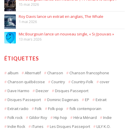
15 mai 2026
Roy Davis lance un extrait en anglais, The Whale
1 mai 2026
Mic Bourgouin lance un nouveau single, « Si j’pouvais »
13 mars 2026
ÉTIQUETTES
album
Alternatif
Chanson
Chanson francophone
Chanson québécoise
Country
Country-Folk
cover
Dave Harmo
Deezer
Disques Passeport
Disques Passeport
Dominic Dagenais
EP
Extrait
Extrait radio
Folk
Folk-pop
folk contemporain
Folk rock
Gildor Roy
Hip hop
Héra Ménard
Indie
Indie Rock
iTunes
Les Disques Passeport
LILY K.O.