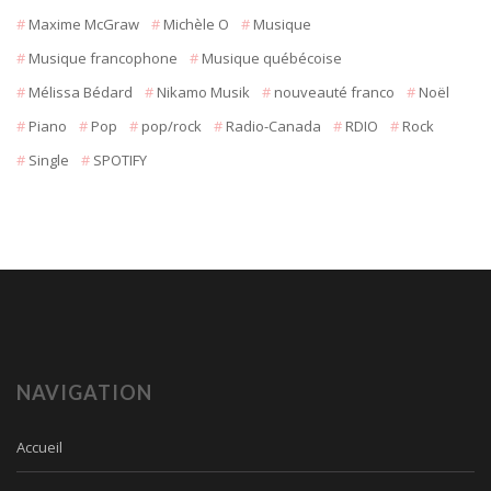
Maxime McGraw
Michèle O
Musique
Musique francophone
Musique québécoise
Mélissa Bédard
Nikamo Musik
nouveauté franco
Noël
Piano
Pop
pop/rock
Radio-Canada
RDIO
Rock
Single
SPOTIFY
NAVIGATION
Accueil