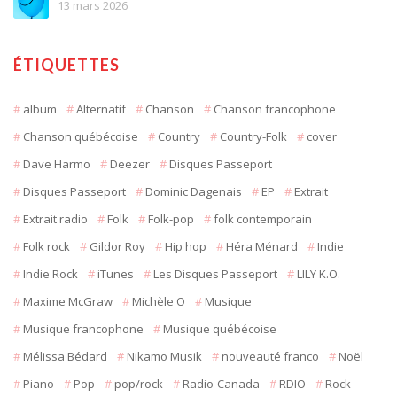
13 mars 2026
ÉTIQUETTES
album
Alternatif
Chanson
Chanson francophone
Chanson québécoise
Country
Country-Folk
cover
Dave Harmo
Deezer
Disques Passeport
Disques Passeport
Dominic Dagenais
EP
Extrait
Extrait radio
Folk
Folk-pop
folk contemporain
Folk rock
Gildor Roy
Hip hop
Héra Ménard
Indie
Indie Rock
iTunes
Les Disques Passeport
LILY K.O.
Maxime McGraw
Michèle O
Musique
Musique francophone
Musique québécoise
Mélissa Bédard
Nikamo Musik
nouveauté franco
Noël
Piano
Pop
pop/rock
Radio-Canada
RDIO
Rock