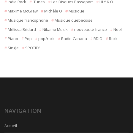
Indie Rock
iTunes
Les Disques Passeport
LILY K.O.
Maxime McGraw
Michèle O
Musique
Musique francophone
Musique québécoise
Mélissa Bédard
Nikamo Musik
nouveauté franco
Noël
Piano
Pop
pop/rock
Radio-Canada
RDIO
Rock
Single
SPOTIFY
NAVIGATION
Accueil