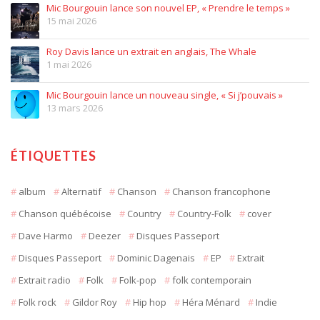
Mic Bourgouin lance son nouvel EP, « Prendre le temps »
15 mai 2026
Roy Davis lance un extrait en anglais, The Whale
1 mai 2026
Mic Bourgouin lance un nouveau single, « Si j’pouvais »
13 mars 2026
ÉTIQUETTES
album
Alternatif
Chanson
Chanson francophone
Chanson québécoise
Country
Country-Folk
cover
Dave Harmo
Deezer
Disques Passeport
Disques Passeport
Dominic Dagenais
EP
Extrait
Extrait radio
Folk
Folk-pop
folk contemporain
Folk rock
Gildor Roy
Hip hop
Héra Ménard
Indie