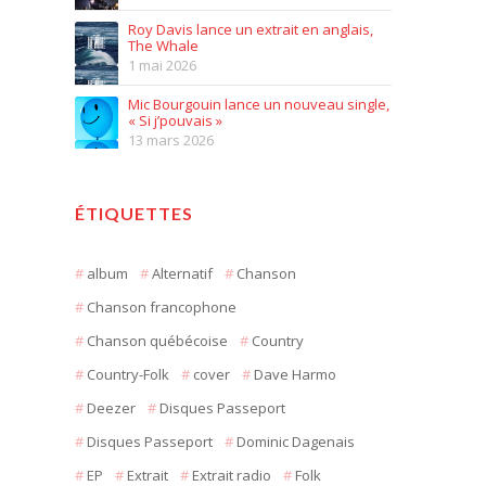
Roy Davis lance un extrait en anglais,
The Whale
1 mai 2026
Mic Bourgouin lance un nouveau single,
« Si j’pouvais »
13 mars 2026
ÉTIQUETTES
album
Alternatif
Chanson
Chanson francophone
Chanson québécoise
Country
Country-Folk
cover
Dave Harmo
Deezer
Disques Passeport
Disques Passeport
Dominic Dagenais
EP
Extrait
Extrait radio
Folk