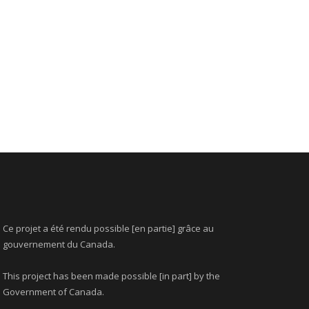
Ce projet a été rendu possible [en partie] grâce au
gouvernement du Canada.
This project has been made possible [in part] by the
Government of Canada.