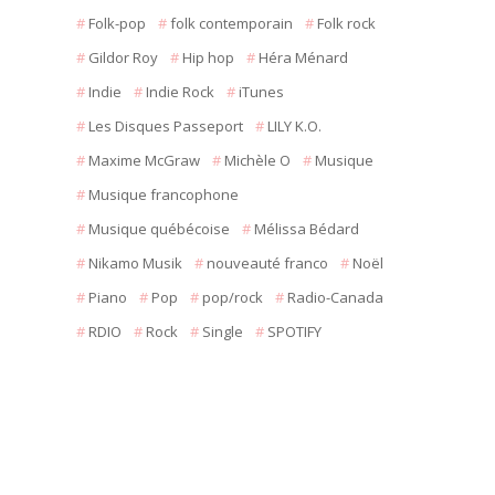
Folk-pop
folk contemporain
Folk rock
Gildor Roy
Hip hop
Héra Ménard
Indie
Indie Rock
iTunes
Les Disques Passeport
LILY K.O.
Maxime McGraw
Michèle O
Musique
Musique francophone
Musique québécoise
Mélissa Bédard
Nikamo Musik
nouveauté franco
Noël
Piano
Pop
pop/rock
Radio-Canada
RDIO
Rock
Single
SPOTIFY