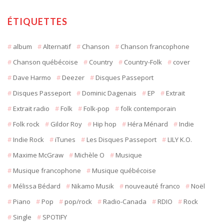
ÉTIQUETTES
album
Alternatif
Chanson
Chanson francophone
Chanson québécoise
Country
Country-Folk
cover
Dave Harmo
Deezer
Disques Passeport
Disques Passeport
Dominic Dagenais
EP
Extrait
Extrait radio
Folk
Folk-pop
folk contemporain
Folk rock
Gildor Roy
Hip hop
Héra Ménard
Indie
Indie Rock
iTunes
Les Disques Passeport
LILY K.O.
Maxime McGraw
Michèle O
Musique
Musique francophone
Musique québécoise
Mélissa Bédard
Nikamo Musik
nouveauté franco
Noël
Piano
Pop
pop/rock
Radio-Canada
RDIO
Rock
Single
SPOTIFY