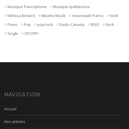
Musique francophone
Musique québécoise
Mélissa Bédard
Nikamo Musik
nouveauté franco
Noël
Piano
Pop
pop/rock
Radio-Canada
RDIO
Rock
Single
SPOTIFY
NAVIGATION
Accueil
Nos artistes