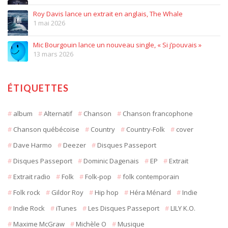
Roy Davis lance un extrait en anglais, The Whale
1 mai 2026
Mic Bourgouin lance un nouveau single, « Si j’pouvais »
13 mars 2026
ÉTIQUETTES
album
Alternatif
Chanson
Chanson francophone
Chanson québécoise
Country
Country-Folk
cover
Dave Harmo
Deezer
Disques Passeport
Disques Passeport
Dominic Dagenais
EP
Extrait
Extrait radio
Folk
Folk-pop
folk contemporain
Folk rock
Gildor Roy
Hip hop
Héra Ménard
Indie
Indie Rock
iTunes
Les Disques Passeport
LILY K.O.
Maxime McGraw
Michèle O
Musique