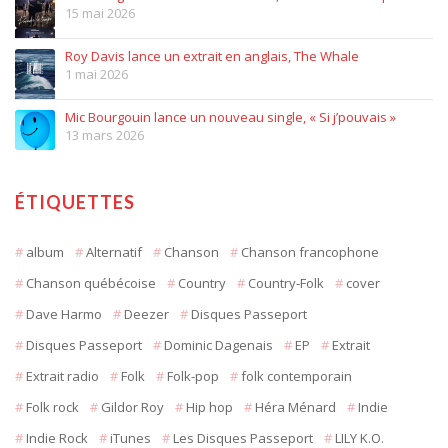
15 mai 2026
Roy Davis lance un extrait en anglais, The Whale
1 mai 2026
Mic Bourgouin lance un nouveau single, « Si j’pouvais »
13 mars 2026
ÉTIQUETTES
album
Alternatif
Chanson
Chanson francophone
Chanson québécoise
Country
Country-Folk
cover
Dave Harmo
Deezer
Disques Passeport
Disques Passeport
Dominic Dagenais
EP
Extrait
Extrait radio
Folk
Folk-pop
folk contemporain
Folk rock
Gildor Roy
Hip hop
Héra Ménard
Indie
Indie Rock
iTunes
Les Disques Passeport
LILY K.O.