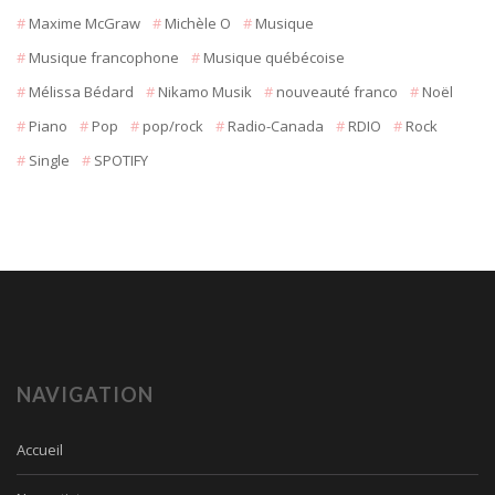
Maxime McGraw
Michèle O
Musique
Musique francophone
Musique québécoise
Mélissa Bédard
Nikamo Musik
nouveauté franco
Noël
Piano
Pop
pop/rock
Radio-Canada
RDIO
Rock
Single
SPOTIFY
NAVIGATION
Accueil