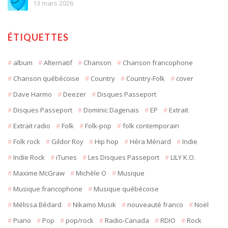
13 mars 2026
ÉTIQUETTES
album
Alternatif
Chanson
Chanson francophone
Chanson québécoise
Country
Country-Folk
cover
Dave Harmo
Deezer
Disques Passeport
Disques Passeport
Dominic Dagenais
EP
Extrait
Extrait radio
Folk
Folk-pop
folk contemporain
Folk rock
Gildor Roy
Hip hop
Héra Ménard
Indie
Indie Rock
iTunes
Les Disques Passeport
LILY K.O.
Maxime McGraw
Michèle O
Musique
Musique francophone
Musique québécoise
Mélissa Bédard
Nikamo Musik
nouveauté franco
Noël
Piano
Pop
pop/rock
Radio-Canada
RDIO
Rock