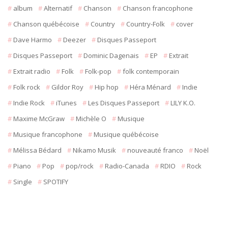
album
Alternatif
Chanson
Chanson francophone
Chanson québécoise
Country
Country-Folk
cover
Dave Harmo
Deezer
Disques Passeport
Disques Passeport
Dominic Dagenais
EP
Extrait
Extrait radio
Folk
Folk-pop
folk contemporain
Folk rock
Gildor Roy
Hip hop
Héra Ménard
Indie
Indie Rock
iTunes
Les Disques Passeport
LILY K.O.
Maxime McGraw
Michèle O
Musique
Musique francophone
Musique québécoise
Mélissa Bédard
Nikamo Musik
nouveauté franco
Noël
Piano
Pop
pop/rock
Radio-Canada
RDIO
Rock
Single
SPOTIFY