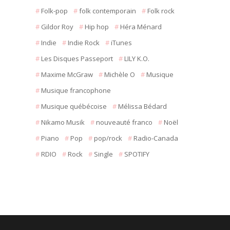
Folk-pop
folk contemporain
Folk rock
Gildor Roy
Hip hop
Héra Ménard
Indie
Indie Rock
iTunes
Les Disques Passeport
LILY K.O.
Maxime McGraw
Michèle O
Musique
Musique francophone
Musique québécoise
Mélissa Bédard
Nikamo Musik
nouveauté franco
Noël
Piano
Pop
pop/rock
Radio-Canada
RDIO
Rock
Single
SPOTIFY