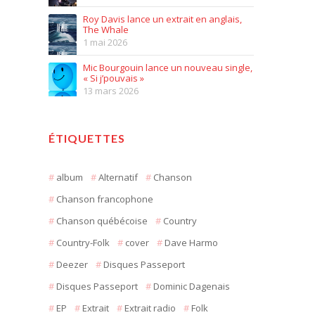
Roy Davis lance un extrait en anglais,
The Whale
1 mai 2026
Mic Bourgouin lance un nouveau single,
« Si j’pouvais »
13 mars 2026
ÉTIQUETTES
album
Alternatif
Chanson
Chanson francophone
Chanson québécoise
Country
Country-Folk
cover
Dave Harmo
Deezer
Disques Passeport
Disques Passeport
Dominic Dagenais
EP
Extrait
Extrait radio
Folk