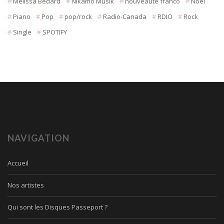
Mélissa Bédard
Nikamo Musik
nouveauté franco
Noël
Piano
Pop
pop/rock
Radio-Canada
RDIO
Rock
Single
SPOTIFY
NAVIGATION
Accueil
Nos artistes
Qui sont les Disques Passeport ?