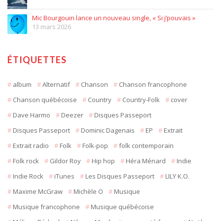
Mic Bourgouin lance un nouveau single, « Si j’pouvais »
13 mars 2026
ÉTIQUETTES
album
Alternatif
Chanson
Chanson francophone
Chanson québécoise
Country
Country-Folk
cover
Dave Harmo
Deezer
Disques Passeport
Disques Passeport
Dominic Dagenais
EP
Extrait
Extrait radio
Folk
Folk-pop
folk contemporain
Folk rock
Gildor Roy
Hip hop
Héra Ménard
Indie
Indie Rock
iTunes
Les Disques Passeport
LILY K.O.
Maxime McGraw
Michèle O
Musique
Musique francophone
Musique québécoise