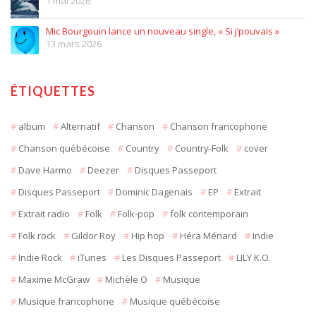
1 mai 2026
Mic Bourgouin lance un nouveau single, « Si j’pouvais »
13 mars 2026
ÉTIQUETTES
album
Alternatif
Chanson
Chanson francophone
Chanson québécoise
Country
Country-Folk
cover
Dave Harmo
Deezer
Disques Passeport
Disques Passeport
Dominic Dagenais
EP
Extrait
Extrait radio
Folk
Folk-pop
folk contemporain
Folk rock
Gildor Roy
Hip hop
Héra Ménard
Indie
Indie Rock
iTunes
Les Disques Passeport
LILY K.O.
Maxime McGraw
Michèle O
Musique
Musique francophone
Musique québécoise