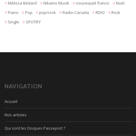
Mélissa Bédard
Nikamo Musik
nouveauté franco
Noël
Piano
Pop
pop/rock
Radio-Canada
RDIO
Rock
Single
SPOTIFY
NAVIGATION
Accueil
Nos artistes
Qui sont les Disques Passeport ?