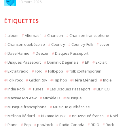
13 mars 2026
ÉTIQUETTES
album
Alternatif
Chanson
Chanson francophone
Chanson québécoise
Country
Country-Folk
cover
Dave Harmo
Deezer
Disques Passeport
Disques Passeport
Dominic Dagenais
EP
Extrait
Extrait radio
Folk
Folk-pop
folk contemporain
Folk rock
Gildor Roy
Hip hop
Héra Ménard
Indie
Indie Rock
iTunes
Les Disques Passeport
LILY K.O.
Maxime McGraw
Michèle O
Musique
Musique francophone
Musique québécoise
Mélissa Bédard
Nikamo Musik
nouveauté franco
Noël
Piano
Pop
pop/rock
Radio-Canada
RDIO
Rock