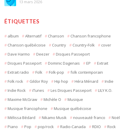
13 mars 2026
ÉTIQUETTES
album
Alternatif
Chanson
Chanson francophone
Chanson québécoise
Country
Country-Folk
cover
Dave Harmo
Deezer
Disques Passeport
Disques Passeport
Dominic Dagenais
EP
Extrait
Extrait radio
Folk
Folk-pop
folk contemporain
Folk rock
Gildor Roy
Hip hop
Héra Ménard
Indie
Indie Rock
iTunes
Les Disques Passeport
LILY K.O.
Maxime McGraw
Michèle O
Musique
Musique francophone
Musique québécoise
Mélissa Bédard
Nikamo Musik
nouveauté franco
Noël
Piano
Pop
pop/rock
Radio-Canada
RDIO
Rock