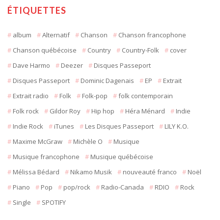
ÉTIQUETTES
album
Alternatif
Chanson
Chanson francophone
Chanson québécoise
Country
Country-Folk
cover
Dave Harmo
Deezer
Disques Passeport
Disques Passeport
Dominic Dagenais
EP
Extrait
Extrait radio
Folk
Folk-pop
folk contemporain
Folk rock
Gildor Roy
Hip hop
Héra Ménard
Indie
Indie Rock
iTunes
Les Disques Passeport
LILY K.O.
Maxime McGraw
Michèle O
Musique
Musique francophone
Musique québécoise
Mélissa Bédard
Nikamo Musik
nouveauté franco
Noël
Piano
Pop
pop/rock
Radio-Canada
RDIO
Rock
Single
SPOTIFY