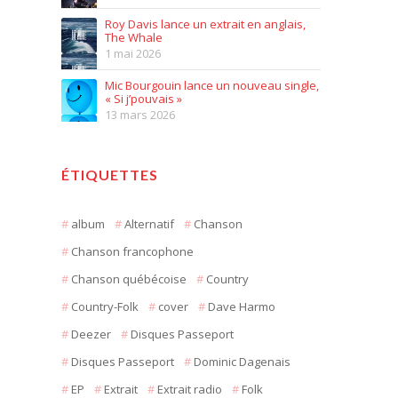
Roy Davis lance un extrait en anglais,
The Whale
1 mai 2026
Mic Bourgouin lance un nouveau single,
« Si j’pouvais »
13 mars 2026
ÉTIQUETTES
album
Alternatif
Chanson
Chanson francophone
Chanson québécoise
Country
Country-Folk
cover
Dave Harmo
Deezer
Disques Passeport
Disques Passeport
Dominic Dagenais
EP
Extrait
Extrait radio
Folk