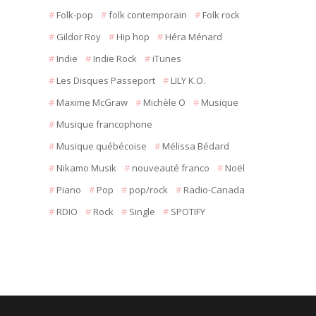
Folk-pop
folk contemporain
Folk rock
Gildor Roy
Hip hop
Héra Ménard
Indie
Indie Rock
iTunes
Les Disques Passeport
LILY K.O.
Maxime McGraw
Michèle O
Musique
Musique francophone
Musique québécoise
Mélissa Bédard
Nikamo Musik
nouveauté franco
Noël
Piano
Pop
pop/rock
Radio-Canada
RDIO
Rock
Single
SPOTIFY