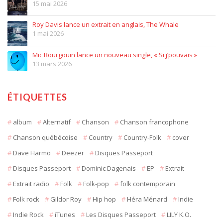
15 mai 2026
Roy Davis lance un extrait en anglais, The Whale
1 mai 2026
Mic Bourgouin lance un nouveau single, « Si j’pouvais »
13 mars 2026
ÉTIQUETTES
album
Alternatif
Chanson
Chanson francophone
Chanson québécoise
Country
Country-Folk
cover
Dave Harmo
Deezer
Disques Passeport
Disques Passeport
Dominic Dagenais
EP
Extrait
Extrait radio
Folk
Folk-pop
folk contemporain
Folk rock
Gildor Roy
Hip hop
Héra Ménard
Indie
Indie Rock
iTunes
Les Disques Passeport
LILY K.O.