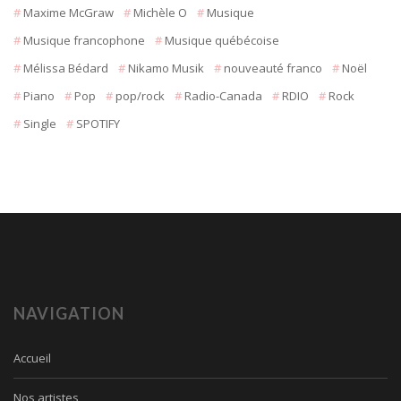
Maxime McGraw
Michèle O
Musique
Musique francophone
Musique québécoise
Mélissa Bédard
Nikamo Musik
nouveauté franco
Noël
Piano
Pop
pop/rock
Radio-Canada
RDIO
Rock
Single
SPOTIFY
NAVIGATION
Accueil
Nos artistes