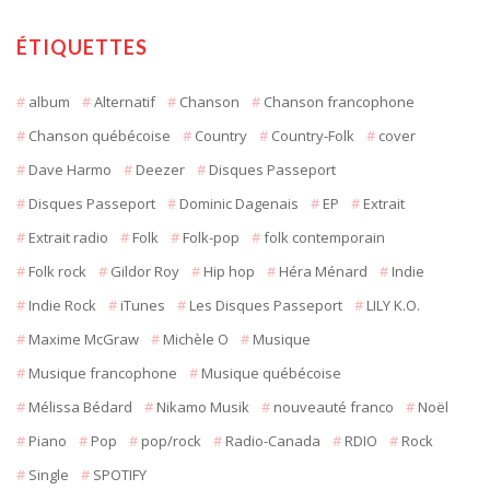
ÉTIQUETTES
album
Alternatif
Chanson
Chanson francophone
Chanson québécoise
Country
Country-Folk
cover
Dave Harmo
Deezer
Disques Passeport
Disques Passeport
Dominic Dagenais
EP
Extrait
Extrait radio
Folk
Folk-pop
folk contemporain
Folk rock
Gildor Roy
Hip hop
Héra Ménard
Indie
Indie Rock
iTunes
Les Disques Passeport
LILY K.O.
Maxime McGraw
Michèle O
Musique
Musique francophone
Musique québécoise
Mélissa Bédard
Nikamo Musik
nouveauté franco
Noël
Piano
Pop
pop/rock
Radio-Canada
RDIO
Rock
Single
SPOTIFY