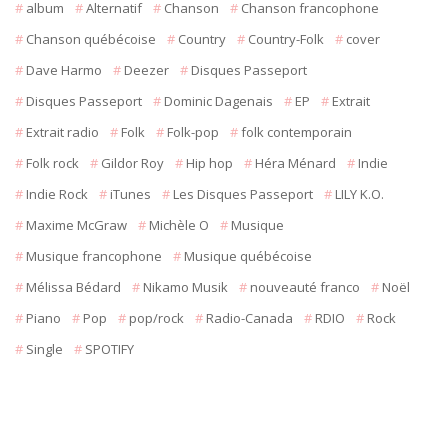
album
Alternatif
Chanson
Chanson francophone
Chanson québécoise
Country
Country-Folk
cover
Dave Harmo
Deezer
Disques Passeport
Disques Passeport
Dominic Dagenais
EP
Extrait
Extrait radio
Folk
Folk-pop
folk contemporain
Folk rock
Gildor Roy
Hip hop
Héra Ménard
Indie
Indie Rock
iTunes
Les Disques Passeport
LILY K.O.
Maxime McGraw
Michèle O
Musique
Musique francophone
Musique québécoise
Mélissa Bédard
Nikamo Musik
nouveauté franco
Noël
Piano
Pop
pop/rock
Radio-Canada
RDIO
Rock
Single
SPOTIFY