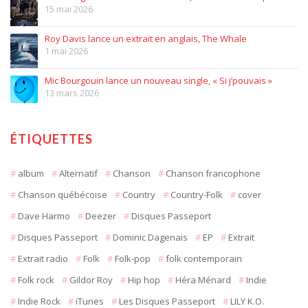
15 mai 2026
Roy Davis lance un extrait en anglais, The Whale
1 mai 2026
Mic Bourgouin lance un nouveau single, « Si j’pouvais »
13 mars 2026
ÉTIQUETTES
album
Alternatif
Chanson
Chanson francophone
Chanson québécoise
Country
Country-Folk
cover
Dave Harmo
Deezer
Disques Passeport
Disques Passeport
Dominic Dagenais
EP
Extrait
Extrait radio
Folk
Folk-pop
folk contemporain
Folk rock
Gildor Roy
Hip hop
Héra Ménard
Indie
Indie Rock
iTunes
Les Disques Passeport
LILY K.O.