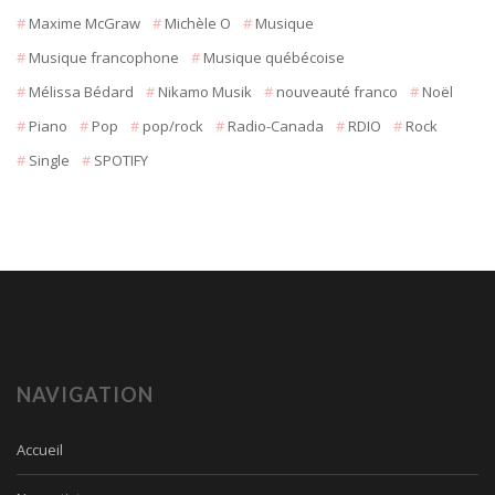
Maxime McGraw
Michèle O
Musique
Musique francophone
Musique québécoise
Mélissa Bédard
Nikamo Musik
nouveauté franco
Noël
Piano
Pop
pop/rock
Radio-Canada
RDIO
Rock
Single
SPOTIFY
NAVIGATION
Accueil