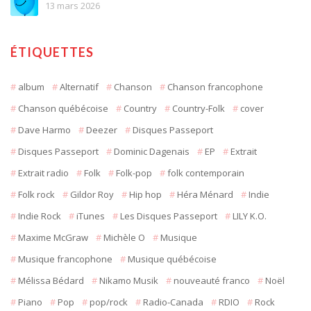
13 mars 2026
ÉTIQUETTES
album
Alternatif
Chanson
Chanson francophone
Chanson québécoise
Country
Country-Folk
cover
Dave Harmo
Deezer
Disques Passeport
Disques Passeport
Dominic Dagenais
EP
Extrait
Extrait radio
Folk
Folk-pop
folk contemporain
Folk rock
Gildor Roy
Hip hop
Héra Ménard
Indie
Indie Rock
iTunes
Les Disques Passeport
LILY K.O.
Maxime McGraw
Michèle O
Musique
Musique francophone
Musique québécoise
Mélissa Bédard
Nikamo Musik
nouveauté franco
Noël
Piano
Pop
pop/rock
Radio-Canada
RDIO
Rock