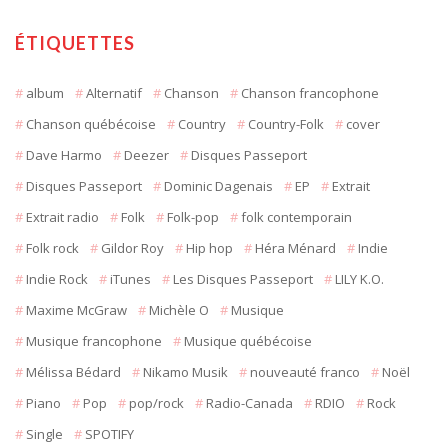
ÉTIQUETTES
album
Alternatif
Chanson
Chanson francophone
Chanson québécoise
Country
Country-Folk
cover
Dave Harmo
Deezer
Disques Passeport
Disques Passeport
Dominic Dagenais
EP
Extrait
Extrait radio
Folk
Folk-pop
folk contemporain
Folk rock
Gildor Roy
Hip hop
Héra Ménard
Indie
Indie Rock
iTunes
Les Disques Passeport
LILY K.O.
Maxime McGraw
Michèle O
Musique
Musique francophone
Musique québécoise
Mélissa Bédard
Nikamo Musik
nouveauté franco
Noël
Piano
Pop
pop/rock
Radio-Canada
RDIO
Rock
Single
SPOTIFY