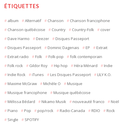
ÉTIQUETTES
album
Alternatif
Chanson
Chanson francophone
Chanson québécoise
Country
Country-Folk
cover
Dave Harmo
Deezer
Disques Passeport
Disques Passeport
Dominic Dagenais
EP
Extrait
Extrait radio
Folk
Folk-pop
folk contemporain
Folk rock
Gildor Roy
Hip hop
Héra Ménard
Indie
Indie Rock
iTunes
Les Disques Passeport
LILY K.O.
Maxime McGraw
Michèle O
Musique
Musique francophone
Musique québécoise
Mélissa Bédard
Nikamo Musik
nouveauté franco
Noël
Piano
Pop
pop/rock
Radio-Canada
RDIO
Rock
Single
SPOTIFY