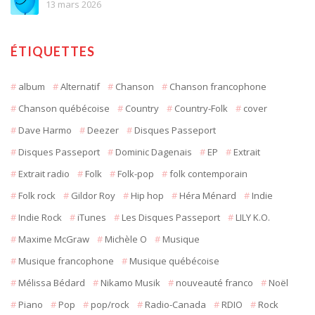
13 mars 2026
ÉTIQUETTES
album
Alternatif
Chanson
Chanson francophone
Chanson québécoise
Country
Country-Folk
cover
Dave Harmo
Deezer
Disques Passeport
Disques Passeport
Dominic Dagenais
EP
Extrait
Extrait radio
Folk
Folk-pop
folk contemporain
Folk rock
Gildor Roy
Hip hop
Héra Ménard
Indie
Indie Rock
iTunes
Les Disques Passeport
LILY K.O.
Maxime McGraw
Michèle O
Musique
Musique francophone
Musique québécoise
Mélissa Bédard
Nikamo Musik
nouveauté franco
Noël
Piano
Pop
pop/rock
Radio-Canada
RDIO
Rock