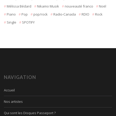
Mélissa Bédard
Nikamo Musik
nouveauté franco
Noël
Piano
Pop
pop/rock
Radio-Canada
RDIO
Rock
Single
SPOTIFY
NAVIGATION
Accueil
Nos artistes
Qui sont les Disques Passeport ?