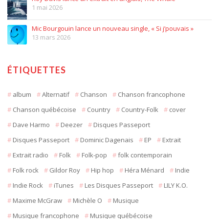
1 mai 2026
Mic Bourgouin lance un nouveau single, « Si j’pouvais »
13 mars 2026
ÉTIQUETTES
album
Alternatif
Chanson
Chanson francophone
Chanson québécoise
Country
Country-Folk
cover
Dave Harmo
Deezer
Disques Passeport
Disques Passeport
Dominic Dagenais
EP
Extrait
Extrait radio
Folk
Folk-pop
folk contemporain
Folk rock
Gildor Roy
Hip hop
Héra Ménard
Indie
Indie Rock
iTunes
Les Disques Passeport
LILY K.O.
Maxime McGraw
Michèle O
Musique
Musique francophone
Musique québécoise