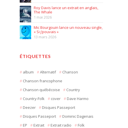
Roy Davis lance un extrait en anglais,
The Whale
1 mai 2026
Mic Bourgouin lance un nouveau single,
« Si j’pouvais »
13 mars 2026
ÉTIQUETTES
album
Alternatif
Chanson
Chanson francophone
Chanson québécoise
Country
Country-Folk
cover
Dave Harmo
Deezer
Disques Passeport
Disques Passeport
Dominic Dagenais
EP
Extrait
Extrait radio
Folk