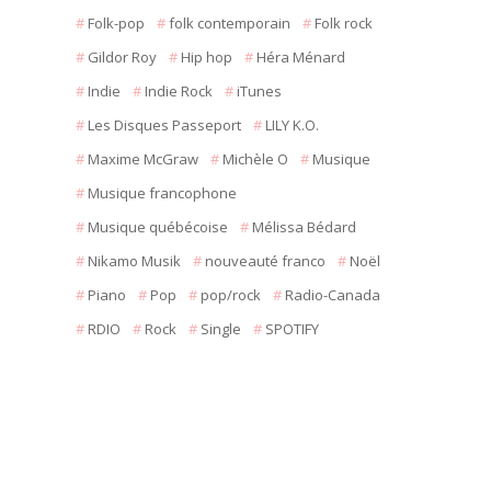
Folk-pop
folk contemporain
Folk rock
Gildor Roy
Hip hop
Héra Ménard
Indie
Indie Rock
iTunes
Les Disques Passeport
LILY K.O.
Maxime McGraw
Michèle O
Musique
Musique francophone
Musique québécoise
Mélissa Bédard
Nikamo Musik
nouveauté franco
Noël
Piano
Pop
pop/rock
Radio-Canada
RDIO
Rock
Single
SPOTIFY