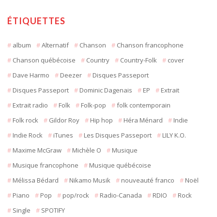
ÉTIQUETTES
album
Alternatif
Chanson
Chanson francophone
Chanson québécoise
Country
Country-Folk
cover
Dave Harmo
Deezer
Disques Passeport
Disques Passeport
Dominic Dagenais
EP
Extrait
Extrait radio
Folk
Folk-pop
folk contemporain
Folk rock
Gildor Roy
Hip hop
Héra Ménard
Indie
Indie Rock
iTunes
Les Disques Passeport
LILY K.O.
Maxime McGraw
Michèle O
Musique
Musique francophone
Musique québécoise
Mélissa Bédard
Nikamo Musik
nouveauté franco
Noël
Piano
Pop
pop/rock
Radio-Canada
RDIO
Rock
Single
SPOTIFY