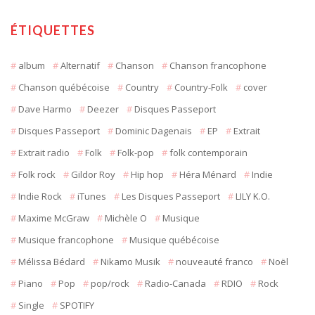
ÉTIQUETTES
album
Alternatif
Chanson
Chanson francophone
Chanson québécoise
Country
Country-Folk
cover
Dave Harmo
Deezer
Disques Passeport
Disques Passeport
Dominic Dagenais
EP
Extrait
Extrait radio
Folk
Folk-pop
folk contemporain
Folk rock
Gildor Roy
Hip hop
Héra Ménard
Indie
Indie Rock
iTunes
Les Disques Passeport
LILY K.O.
Maxime McGraw
Michèle O
Musique
Musique francophone
Musique québécoise
Mélissa Bédard
Nikamo Musik
nouveauté franco
Noël
Piano
Pop
pop/rock
Radio-Canada
RDIO
Rock
Single
SPOTIFY