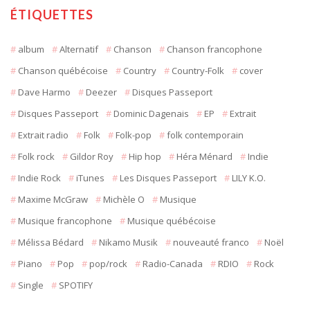
ÉTIQUETTES
album
Alternatif
Chanson
Chanson francophone
Chanson québécoise
Country
Country-Folk
cover
Dave Harmo
Deezer
Disques Passeport
Disques Passeport
Dominic Dagenais
EP
Extrait
Extrait radio
Folk
Folk-pop
folk contemporain
Folk rock
Gildor Roy
Hip hop
Héra Ménard
Indie
Indie Rock
iTunes
Les Disques Passeport
LILY K.O.
Maxime McGraw
Michèle O
Musique
Musique francophone
Musique québécoise
Mélissa Bédard
Nikamo Musik
nouveauté franco
Noël
Piano
Pop
pop/rock
Radio-Canada
RDIO
Rock
Single
SPOTIFY