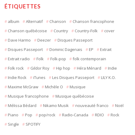
ÉTIQUETTES
album
Alternatif
Chanson
Chanson francophone
Chanson québécoise
Country
Country-Folk
cover
Dave Harmo
Deezer
Disques Passeport
Disques Passeport
Dominic Dagenais
EP
Extrait
Extrait radio
Folk
Folk-pop
folk contemporain
Folk rock
Gildor Roy
Hip hop
Héra Ménard
Indie
Indie Rock
iTunes
Les Disques Passeport
LILY K.O.
Maxime McGraw
Michèle O
Musique
Musique francophone
Musique québécoise
Mélissa Bédard
Nikamo Musik
nouveauté franco
Noël
Piano
Pop
pop/rock
Radio-Canada
RDIO
Rock
Single
SPOTIFY