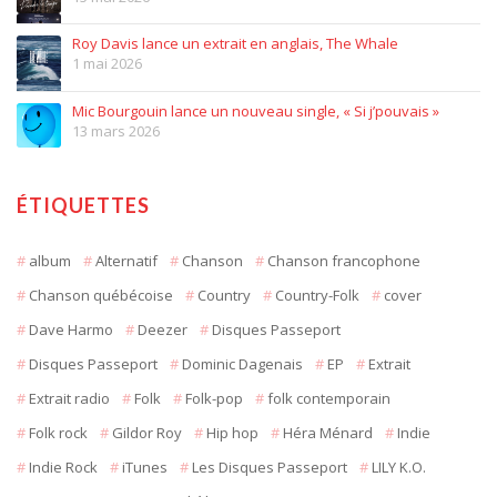
Roy Davis lance un extrait en anglais, The Whale
1 mai 2026
Mic Bourgouin lance un nouveau single, « Si j’pouvais »
13 mars 2026
ÉTIQUETTES
album
Alternatif
Chanson
Chanson francophone
Chanson québécoise
Country
Country-Folk
cover
Dave Harmo
Deezer
Disques Passeport
Disques Passeport
Dominic Dagenais
EP
Extrait
Extrait radio
Folk
Folk-pop
folk contemporain
Folk rock
Gildor Roy
Hip hop
Héra Ménard
Indie
Indie Rock
iTunes
Les Disques Passeport
LILY K.O.