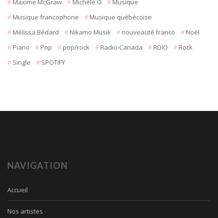
Maxime McGraw
Michèle O
Musique
Musique francophone
Musique québécoise
Mélissa Bédard
Nikamo Musik
nouveauté franco
Noël
Piano
Pop
pop/rock
Radio-Canada
RDIO
Rock
Single
SPOTIFY
NAVIGATION
Accueil
Nos artistes