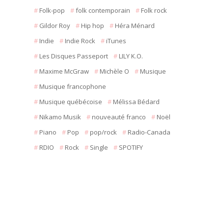
Folk-pop
folk contemporain
Folk rock
Gildor Roy
Hip hop
Héra Ménard
Indie
Indie Rock
iTunes
Les Disques Passeport
LILY K.O.
Maxime McGraw
Michèle O
Musique
Musique francophone
Musique québécoise
Mélissa Bédard
Nikamo Musik
nouveauté franco
Noël
Piano
Pop
pop/rock
Radio-Canada
RDIO
Rock
Single
SPOTIFY