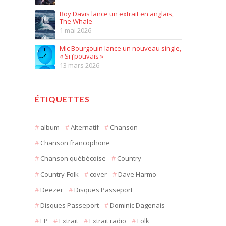
Roy Davis lance un extrait en anglais,
The Whale
1 mai 2026
Mic Bourgouin lance un nouveau single,
« Si j’pouvais »
13 mars 2026
ÉTIQUETTES
album
Alternatif
Chanson
Chanson francophone
Chanson québécoise
Country
Country-Folk
cover
Dave Harmo
Deezer
Disques Passeport
Disques Passeport
Dominic Dagenais
EP
Extrait
Extrait radio
Folk